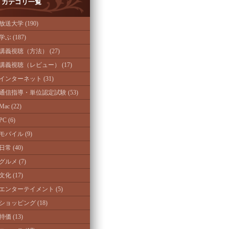
カテゴリ一覧
放送大学 (190)
学ぶ (187)
講義視聴（方法） (27)
講義視聴（レビュー） (17)
インターネット (31)
通信指導・単位認定試験 (53)
Mac (22)
PC (6)
モバイル (9)
日常 (40)
グルメ (7)
文化 (17)
エンターテイメント (5)
ショッピング (18)
特価 (13)