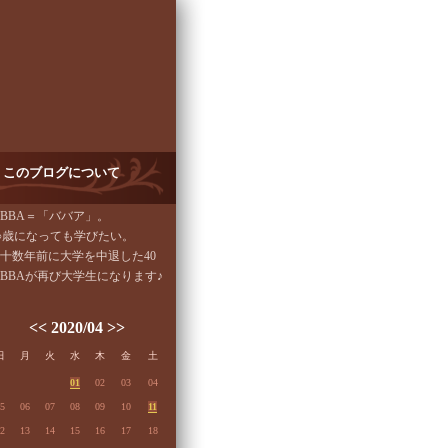
このブログについて
BBA＝「ババア」。
○歳になっても学びたい。
十数年前に大学を中退した40
BBAが再び大学生になります♪
<<
2020/04
>>
日
月
火
水
木
金
土
01
02
03
04
5
06
07
08
09
10
11
2
13
14
15
16
17
18