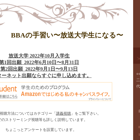
BBAの手習い〜放送大学生になる〜
放送大学 2022年10月入学生
第1回出願 2022年6月10日〜8月31日
第2回出願 2022年9月1日〜9月13日
○
ターネット出願ならすぐに申し込めます。
二
代
視聴方法についてはカテゴリー「
講義視聴
」をご覧下さい。
cでのストリーミング視聴等も詳しく説明しています。
0
ちょこっとアンケートを設置しています。
1