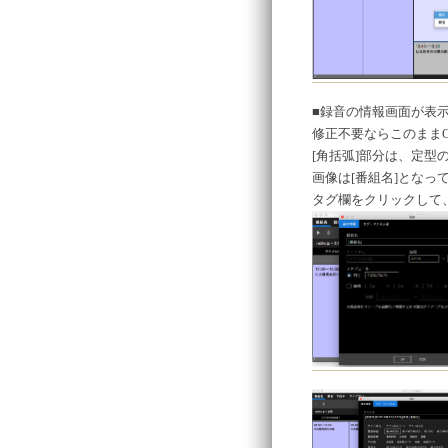
■録音の情報画面が表
修正不要ならこのまま
[角括弧]部分は、定型
画像は[番組名]とな
タグ欄をクリックして