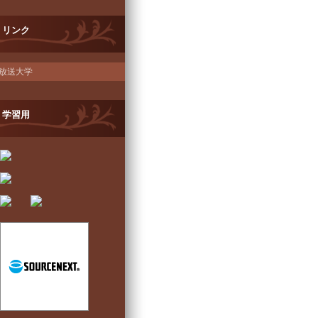
リンク
放送大学
学習用