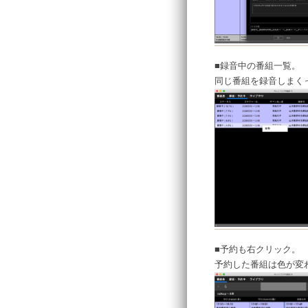
■録音中の番組一覧。
同じ番組を録音しまく
■予約も右クリック。
予約した番組は色が変