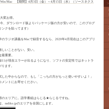
r Win/Mac 【期間】4月3日（金）～4月15日（水）（ソースネクス
で大変お得。
では今、ダウンロード版よりパッケージ版の方が安いので、このブログ
リンクを貼ってます）
のラジオ講義をMacで録音するなら、2020年4月現在はこのアプリ
難しいことがない。安い。
は最重要。
録11が現在エラーが出るようになり、ソフトの安定性ではネットラ
がります。
試した中からなので、もし「こっちの方がもっと使いやすいよ！」
コメントにお寄せください。
用のエリアに。語学番組はらじる★らじるですね。
radiko.jpのエリアを全国にします。