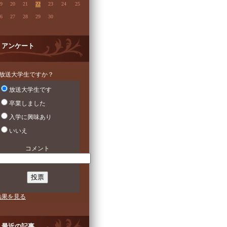
9
20
21
22
23
24
25
6
27
28
29
30
アンケート
■放送大学生ですか？
放送大学生です
卒業しました
入学に興味あり
いいえ
コメント
結果を見る
最近の記事