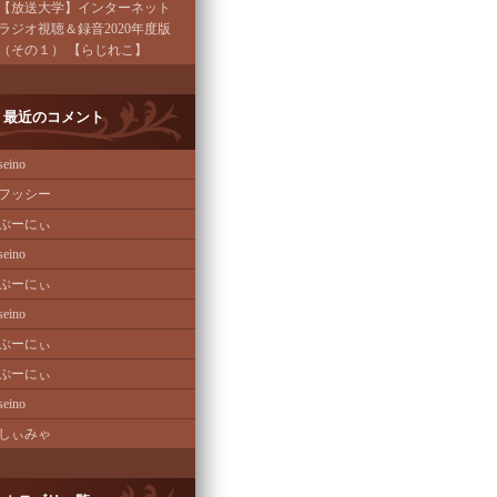
【放送大学】インターネット
ラジオ視聴＆録音2020年度版
（その１） 【らじれこ】
最近のコメント
seino
フッシー
ぷーにぃ
seino
ぷーにぃ
seino
ぷーにぃ
ぷーにぃ
seino
しぃみゃ