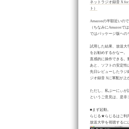
ネットラジオ録音 X fo
ト）
Amazonの半額近いの
（ちなみにAmazon
ではパッケージ版ヘの
試用した結果、放送大学
をお勧めするかなー。
直感的に操作できる。
あと、ソフトの安定性
先日レビューしたラジ
ジオ録音 Xに軍配が上
ただし、私ぷーにぃが
というご意見は、是非
■まず起動。
らじる★らじるはご利
放送大学を視聴するには、