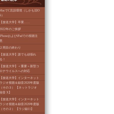
MacでC言語環境（しかも旧O
S）
【放送大学】卒業……
2022年のご挨拶
iPhoneおよびiPadでの視聴注
意
２周目の終わり
【放送大学】誰でも頑張れ
る！
【放送大学】＜重要＞新型コ
ロナウイルスへの対応
【放送大学】インターネット
ラジオ視聴＆録音2020年度版
（その３） 【ネットラジオ
録音 X】
【放送大学】インターネット
ラジオ視聴＆録音2020年度版
（その２） 【ラジ録11】